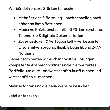
Wir bündeln unsere Stärken für euch:
Mehr Service & Beratung – noch schneller, noch
näher an Ihren Betrieben
Moderne Präzisionstechnik – GPS-Lenksysteme,
Telemetrie & digitale Dokumentation
„Mobiler Alleskönner“ für
Zuverlässigkeit & Verfügbarkeit – verbesserte
den Bauhof
Ersatzteilversorgung, flexible Logistik und 24/7-
Notdienst
Bürgermeister Thomas Beer freute sich über
Gemeinsam bieten wir euch innovative Lösungen,
die Fahrzeugübergabe durch Josef
kompetente Ansprechpartner und ein erweitertes
Weinberger (Firma KALINKE) und Willi Nadler
Portfolio, um eure Landwirtschaft zukunftssicher und
(D.O.B. Landtechnik) an Bauhofleiter
wirtschaftlich zu machen.
Beitrag lesen
Mehr erfahren und die neue Website besuchen:
Jetzt entdecken »