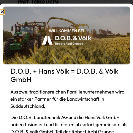
mit Takeuchi
Hüllkreisbaggern:
Die Firma Haimerl Bau GmbH & Co. KG ist ein
mittelständisches Bauunternehmen mit Sitz in
Viechtach inmitten des Bayerischen Waldes.
Beitrag lesen
D.O.B. + Hans Völk = D.O.B. & Völk
GmbH
Aus zwei traditionsreichen Familienunternehmen wird
ein starker Partner für die Landwirtschaft in
Süddeutschland:
Die D.O.B. Landtechnik AG und die Hans Völk GmbH
haben fusioniert und firmieren ab sofort gemeinsam als
D.O.B. & Völk GmbH, Teil der Robert Aebi Gruppe.