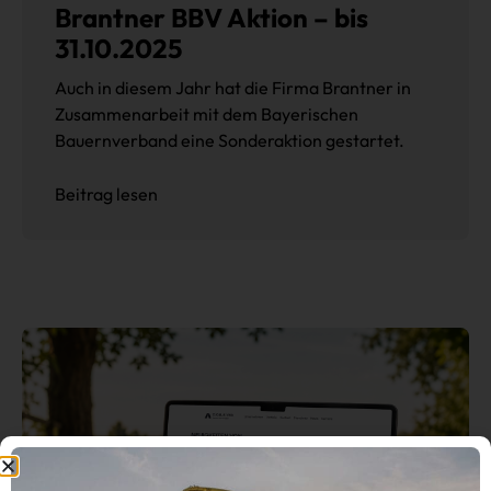
Brantner BBV Aktion – bis
31.10.2025
Auch in diesem Jahr hat die Firma Brantner in
Zusammenarbeit mit dem Bayerischen
Bauernverband eine Sonderaktion gestartet.
Beitrag lesen