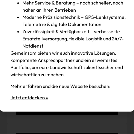
Mehr Service & Beratung – noch schneller, noch
näher an Ihren Betrieben
Moderne Präzisionstechnik – GPS-Lenksysteme,
Telemetrie & digitale Dokumentation
Jetzt zum Newsletter anmelden
Zuverlässigkeit & Verfügbarkeit – verbesserte
Du kannst dich jederzeit wieder ganz einfach austragen.
Ersatzteilversorgung, flexible Logistik und 24/7-
Notdienst
Gemeinsam bieten wir euch innovative Lösungen,
kompetente Ansprechpartner und ein erweitertes
Sie sehen gerade einen Platzhalterinhalt von
Standard
. Um auf den eigentlichen Inhalt
Portfolio, um eure Landwirtschaft zukunftssicher und
zuzugreifen, klicken Sie auf den Button unten.
wirtschaftlich zu machen.
Bitte beachten Sie, dass dabei Daten an
Drittanbieter weitergegeben werden.
Mehr erfahren und die neue Website besuchen:
Inhalt entsperren
Jetzt entdecken »
Weitere Informationen