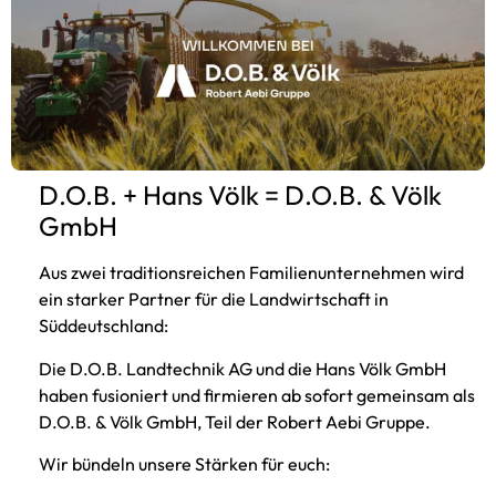
D.O.B. + Hans Völk = D.O.B. & Völk
GmbH
Alle Neuigkeiten jetzt an einem
Aus zwei traditionsreichen Familienunternehmen wird
Ort
ein starker Partner für die Landwirtschaft in
Süddeutschland:
Gute News: Ab sofort findest Du alle Updates,
News und Infos gebündelt an einem zentralen
Die D.O.B. Landtechnik AG und die Hans Völk GmbH
Ort. Damit wird’s für Dich
haben fusioniert und firmieren ab sofort gemeinsam als
D.O.B. & Völk GmbH, Teil der Robert Aebi Gruppe.
Beitrag lesen
Wir bündeln unsere Stärken für euch: