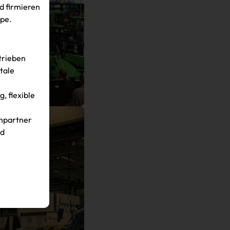
d firmieren
ppe.
trieben
tale
, flexible
hpartner
nd