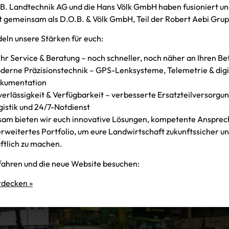
B. Landtechnik AG und die Hans Völk GmbH haben fusioniert un
t gemeinsam als D.O.B. & Völk GmbH, Teil der Robert Aebi Gru
eln unsere Stärken für euch:
hr Service & Beratung – noch schneller, noch näher an Ihren Be
derne Präzisionstechnik – GPS-Lenksysteme, Telemetrie & digi
kumentation
verlässigkeit & Verfügbarkeit – verbesserte Ersatzteilversorgung
gistik und 24/7-Notdienst
am bieten wir euch innovative Lösungen, kompetente Ansprec
erweitertes Portfolio, um eure Landwirtschaft zukunftssicher u
ftlich zu machen.
ahren und die neue Website besuchen:
tdecken »