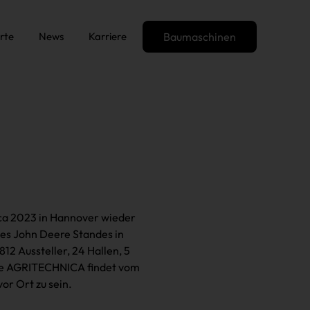
rte
News
Karriere
Baumaschinen
ica 2023 in Hannover wieder
des John Deere Standes in
12 Aussteller, 24 Hallen, 5
ste AGRITECHNICA findet vom
vor Ort zu sein.