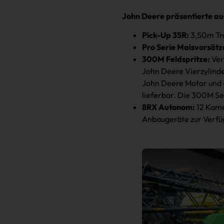
John Deere präsentierte au
Pick-Up 35R:
3,50m Tra
Pro Serie Maisvorsätz
300M Feldspritze:
Ver
John Deere Vierzylind
John Deere Motor und 4
lieferbar. Die 300M Ser
8RX Autonom:
12 Kame
Anbaugeräte zur Verfü