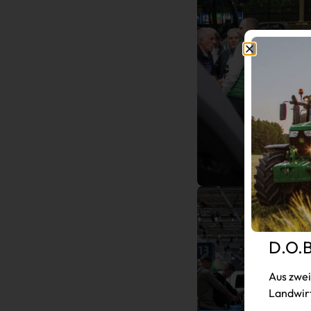
D.O.B
Aus zwei
Landwirt