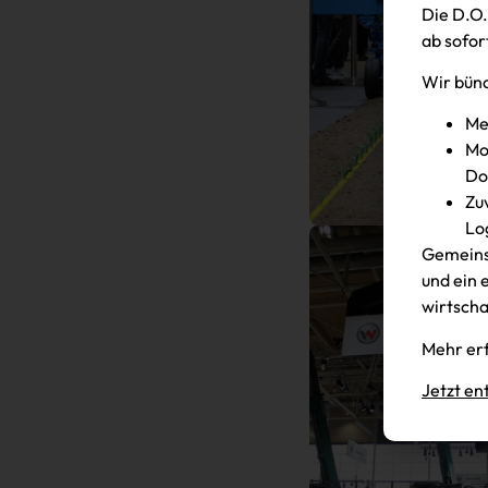
Die D.O.
ab sofor
Wir bünd
Me
Mo
Do
Zu
Lo
Gemeins
und ein 
wirtscha
Mehr erf
Jetzt en