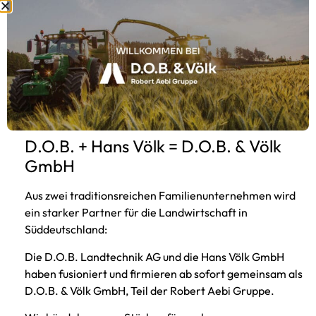
D.O.B. + Hans Völk = D.O.B. & Völk
GmbH
Aus zwei traditionsreichen Familienunternehmen wird
ein starker Partner für die Landwirtschaft in
Süddeutschland:
Unsere Fahrerakademie ist eine Onlineschulungs-
Plattform, in der du lernst, wie du das volle Potential
Die D.O.B. Landtechnik AG und die Hans Völk GmbH
aus deinen Maschinen schöpfen kannst. Außerdem
haben fusioniert und firmieren ab sofort gemeinsam als
bieten wir dir wertvolle Live-Webinare, welche du
D.O.B. & Völk GmbH, Teil der Robert Aebi Gruppe.
jederzeit wieder ansehen kannst. Viele