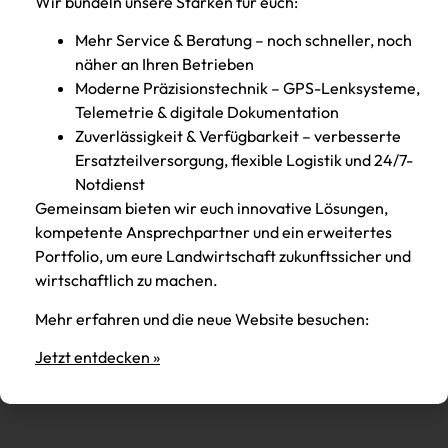
Wir bündeln unsere Stärken für euch:
Kurzanleitungen, Tipps und Tricks zu deinen
Maschinen findest du bereits auf Youtube.
Mehr Service & Beratung – noch schneller, noch
näher an Ihren Betrieben
Moderne Präzisionstechnik – GPS-Lenksysteme,
ZUM YOUTUBE KANAL
Telemetrie & digitale Dokumentation
Zuverlässigkeit & Verfügbarkeit – verbesserte
Ersatzteilversorgung, flexible Logistik und 24/7-
Notdienst
Beitrag in Social Media teilen:
Gemeinsam bieten wir euch innovative Lösungen,
kompetente Ansprechpartner und ein erweitertes
Portfolio, um eure Landwirtschaft zukunftssicher und
wirtschaftlich zu machen.
Mehr erfahren und die neue Website besuchen:
BEITRAG DAVOR
NÄCHSTER BEITRAG
Jetzt entdecken »
CLEVER GEDACHT, STABIL GEMACHT!
Takeuchi TB260 im Einsatz im Bayerischen Wald: