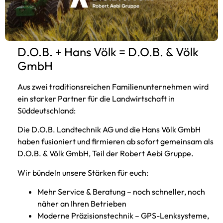
Angaben für die Tätigkeit als
Landmaschinenmechanikermeister/in
Berufsbezeichnung
Landmaschinenmechanikermeister/in (verliehen in
D.O.B. + Hans Völk = D.O.B. & Völk
Deutschland)
GmbH
Zuständige Kammer für die Tätigkeit als
Landmaschinenmechanikermeister/in
Aus zwei traditionsreichen Familienunternehmen wird
Handwerkskammer Niederbayern Oberpfalz
ein starker Partner für die Landwirtschaft in
Nikolastr. 10
Süddeutschland:
94032 Passau
E-Mail:
info@hwkno.de
Die D.O.B. Landtechnik AG und die Hans Völk GmbH
Tel.: +49 851-5301-0
haben fusioniert und firmieren ab sofort gemeinsam als
Fax: +49 851 5301222
D.O.B. & Völk GmbH, Teil der Robert Aebi Gruppe.
Website:
http://www.hwkno.de
Wir bündeln unsere Stärken für euch:
Berufsrechtliche Regelungen für die Tätigkeit als
Landmaschinenmechanikermeister/in
Mehr Service & Beratung – noch schneller, noch
Es gelten die nachstehend benannten berufsrechtlichen
näher an Ihren Betrieben
Regelungen für die Tätigkeit als
Moderne Präzisionstechnik – GPS-Lenksysteme,
Landmaschinenmechanikermeister/in in der