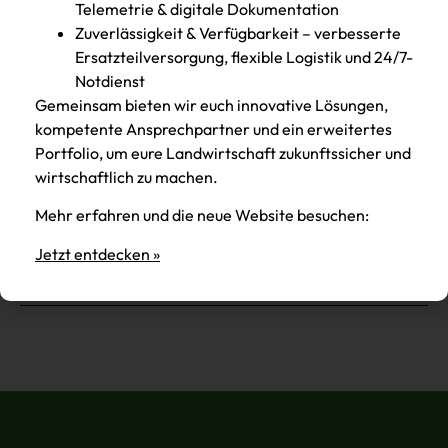
Telemetrie & digitale Dokumentation
Bundesrepublik Deutschland:
Zuverlässigkeit & Verfügbarkeit – verbesserte
Gesetz zur Ordnung des Handwerks –
Ersatzteilversorgung, flexible Logistik und 24/7-
Handwerksordnung (HwO) (
https://www.gesetze-
Notdienst
im-internet.de/hwo/
)
Gemeinsam bieten wir euch innovative Lösungen,
kompetente Ansprechpartner und ein erweitertes
Verordnung über das Meisterprüfungsberufsbild
Portfolio, um eure Landwirtschaft zukunftssicher und
und über die Prüfungsanforderungen in den Teilen I
wirtschaftlich zu machen.
und II der Meisterprüfung im
Landmaschinenmechaniker-Handwerk
Mehr erfahren und die neue Website besuchen:
(
http://www.gesetze-im-
Jetzt entdecken »
internet.de/landmmechmstrv/
)