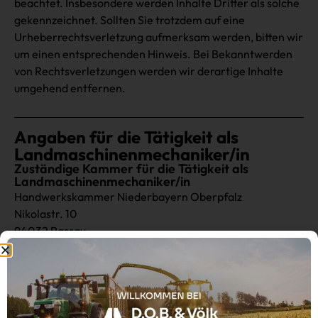
beachtet. Insbesondere werden Inhalte Dritter als solche
gekennzeichnet. Sollten Sie trotzdem auf eine
Urheberrechtsverletzung aufmerksam werden, bitten wir
um einen entsprechenden Hinweis. Bei Bekanntwerden
von Rechtsverletzungen werden wir derartige Inhalte
umgehend entfernen.
Angaben für die Tätigkeit als
Landmaschinenmechaniker/in
Zuständige Kammer für die Tätigkeit als
Landmaschinenmechaniker/in
Handwerkskammer Niederbayern Oberpfalz
Nikolastr. 10
94032 Passau
E-Mail:
info@hwkno.de
Tel.: +49 851-5301-0
Fax: +49 851 5301222
Website:
http://www.hwkno.de