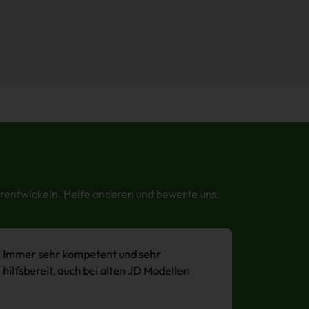
erentwickeln. Helfe anderen und bewerte uns.
Immer sehr kompetent und sehr
Erstklas
hilfsbereit, auch bei alten JD Modellen
Bulldogs
zuvorko
Fahrzeug