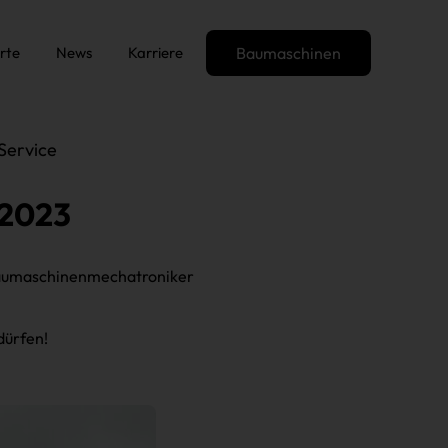
rte
News
Karriere
Baumaschinen
Service
 2023
d Baumaschinenmechatroniker
dürfen!