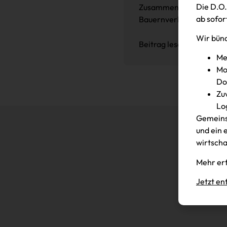
Die D.O.
Zusammenarbeit mit de
ab sofor
Bauernverband eine Son
Wir bünd
Beitrag lesen
Me
Mo
Do
Zu
Lo
Gemeins
und ein 
wirtscha
Mehr erf
Jetzt en