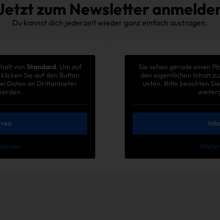
Jetzt zum Newsletter anmelde
Du kannst dich jederzeit wieder ganz einfach austragen.
nhalt von
Standard
. Um auf
Sie sehen gerade einen Pl
 klicken Sie auf den Button
den eigentlichen Inhalt zu
bei Daten an Drittanbieter
unten. Bitte beachten Sie
werden.
weiter
rren
Inh
ationen
Weiter