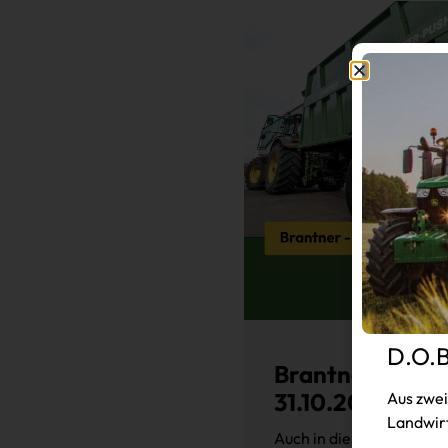
D.O.B
Brantner BBV Ak
31.10.2025
Aus zwei
Landwirt
Auch in diesem Jahr hat 