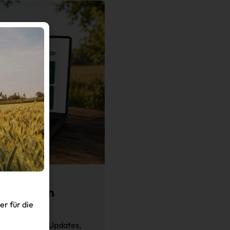
n jetzt an
r für die
indest Du alle Updates,