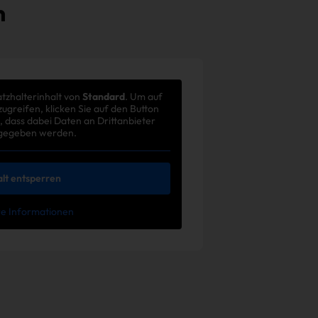
n
atzhalterinhalt von
Standard
. Um auf
zugreifen, klicken Sie auf den Button
, dass dabei Daten an Drittanbieter
gegeben werden.
alt entsperren
e Informationen