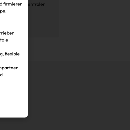
d firmieren
elt an einem zentralen
ppe.
ich
trieben
tale
, flexible
hpartner
nd