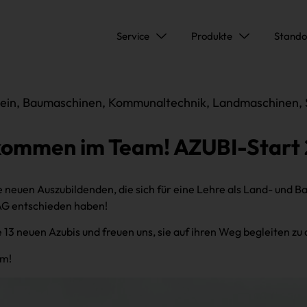
Service
Produkte
Stando
ein
,
Baumaschinen
,
Kommunaltechnik
,
Landmaschinen
,
kommen im Team! AZUBI-Start
re neuen Auszubildenden, die sich für eine Lehre als Land- un
AG entschieden haben!
e 13 neuen Azubis und freuen uns, sie auf ihren Weg begleiten zu 
am!