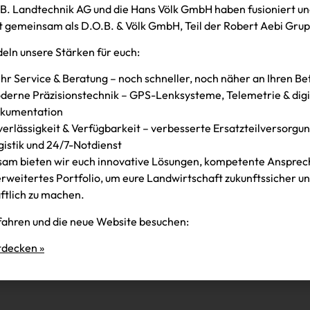
B. Landtechnik AG und die Hans Völk GmbH haben fusioniert un
m Bayerischen
News und Infos gebünd
t gemeinsam als D.O.B. & Völk GmbH, Teil der Robert Aebi Gru
deraktion gestartet.
Ort. Damit wird’s für D
eln unsere Stärken für euch:
Beitrag lesen
hr Service & Beratung – noch schneller, noch näher an Ihren Be
derne Präzisionstechnik – GPS-Lenksysteme, Telemetrie & digi
kumentation
verlässigkeit & Verfügbarkeit – verbesserte Ersatzteilversorgung
gistik und 24/7-Notdienst
am bieten wir euch innovative Lösungen, kompetente Ansprec
erweitertes Portfolio, um eure Landwirtschaft zukunftssicher u
ftlich zu machen.
ahren und die neue Website besuchen:
tdecken »