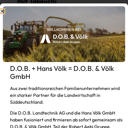
mit Takeuchi
Hüllkreisbaggern:
Die Firma Haimerl Bau GmbH & Co. KG ist ein
mittelständisches Bauunternehmen mit Sitz in
Viechtach inmitten des Bayerischen Waldes.
Beitrag lesen
D.O.B. + Hans Völk = D.O.B. & Völk
GmbH
Aus zwei traditionsreichen Familienunternehmen wird
ein starker Partner für die Landwirtschaft in
Süddeutschland:
Die D.O.B. Landtechnik AG und die Hans Völk GmbH
haben fusioniert und firmieren ab sofort gemeinsam als
D.O.B. & Völk GmbH, Teil der Robert Aebi Gruppe.