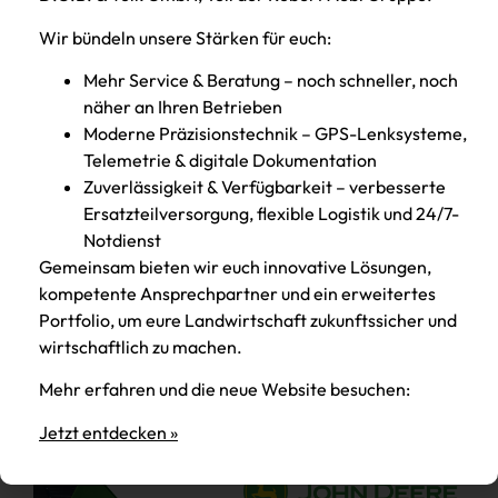
Wir bündeln unsere Stärken für euch:
Mehr Service & Beratung – noch schneller, noch
näher an Ihren Betrieben
Moderne Präzisionstechnik – GPS-Lenksysteme,
Telemetrie & digitale Dokumentation
„Mobiler Alleskönner“ für
Zuverlässigkeit & Verfügbarkeit – verbesserte
den Bauhof
Ersatzteilversorgung, flexible Logistik und 24/7-
Notdienst
Bürgermeister Thomas Beer freute sich über
Gemeinsam bieten wir euch innovative Lösungen,
die Fahrzeugübergabe durch Josef
kompetente Ansprechpartner und ein erweitertes
Weinberger (Firma KALINKE) und Willi Nadler
Portfolio, um eure Landwirtschaft zukunftssicher und
(D.O.B. Landtechnik) an Bauhofleiter
wirtschaftlich zu machen.
Beitrag lesen
Mehr erfahren und die neue Website besuchen:
Jetzt entdecken »